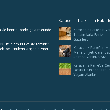
Karadeniz Parke’den Haberl
mizle laminat parke çözümlerinde
Karadeniz Parke’nin Yeni
Tasarımlarla Evinizi
Güzelleştirin
lmiş, uzun ömürlü ve şık zeminler
Karadeniz Parke’nin Mü
k, beklentilerinizi aşan hizmet
Memnuniyeti Garantisi:
Adımda Yanınızdayız!
Karadeniz Parke’de Çe
Dostu Ürünlerle Sürdürü
Yaşam Alanları