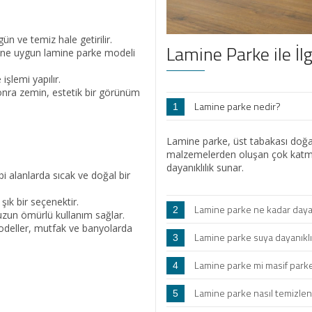
 ve temiz hale getirilir.
Lamine Parke ile İlg
erine uygun lamine parke modeli
işlemi yapılır.
ra zemin, estetik bir görünüm
Lamine parke nedir?
1
Lamine parke, üst tabakası doğal
malzemelerden oluşan çok katma
dayanıklılık sunar.
i alanlarda sıcak ve doğal bir
şık bir seçenektir.
Lamine parke ne kadar dayan
2
zun ömürlü kullanım sağlar.
odeller, mutfak ve banyolarda
Lamine parke suya dayanıklı
3
Lamine parke mi masif parke
4
Lamine parke nasıl temizlen
5