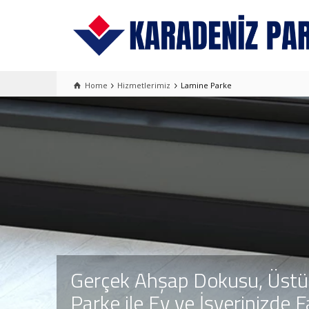
Home
Hizmetlerimiz
Lamine Parke
Gerçek Ahşap Dokusu, Üstün
Parke ile Ev ve İşyerinizde F