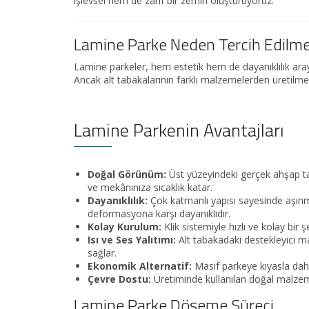
işlevsel hem de zarif bir zemin oluşturuyoruz.
Lamine Parke Neden Tercih Edilme
Lamine parkeler, hem estetik hem de dayanıklılık aray
Ancak alt tabakalarının farklı malzemelerden üretilme
Lamine Parkenin Avantajları
Doğal Görünüm:
Üst yüzeyindeki gerçek ahşap t
ve mekânınıza sıcaklık katar.
Dayanıklılık:
Çok katmanlı yapısı sayesinde aşın
deformasyona karşı dayanıklıdır.
Kolay Kurulum:
Klik sistemiyle hızlı ve kolay bir ş
Isı ve Ses Yalıtımı:
Alt tabakadaki destekleyici ma
sağlar.
Ekonomik Alternatif:
Masif parkeye kıyasla da
Çevre Dostu:
Üretiminde kullanılan doğal malzem
Lamine Parke Döşeme Süreci