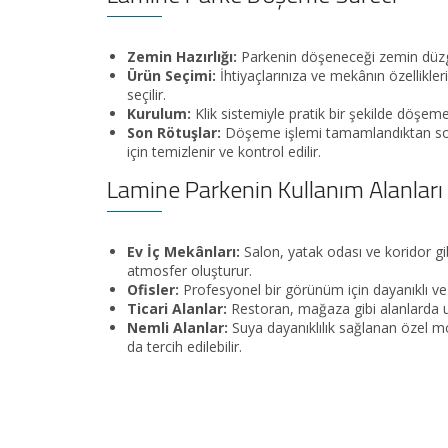
Zemin Hazırlığı:
Parkenin döşeneceği zemin düzgün
Ürün Seçimi:
İhtiyaçlarınıza ve mekânın özellikl
seçilir.
Kurulum:
Klik sistemiyle pratik bir şekilde döşeme 
Son Rötuşlar:
Döşeme işlemi tamamlandıktan son
için temizlenir ve kontrol edilir.
Lamine Parkenin Kullanım Alanları
Ev İç Mekânları:
Salon, yatak odası ve koridor gib
atmosfer oluşturur.
Ofisler:
Profesyonel bir görünüm için dayanıklı ve 
Ticari Alanlar:
Restoran, mağaza gibi alanlarda u
Nemli Alanlar:
Suya dayanıklılık sağlanan özel m
da tercih edilebilir.