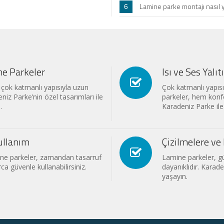
Lamine parke montajı nasıl y
6
e Parkeler
Isı ve Ses Yalı
çok katmanlı yapısıyla uzun
Çok katmanlı yapısı
niz Parke’nin özel tasarımları ile
parkeler, hem konfo
.
Karadeniz Parke ile 
ullanım
Çizilmelere ve 
ine parkeler, zamandan tasarruf
Lamine parkeler, gü
rca güvenle kullanabilirsiniz.
dayanıklıdır. Karad
yaşayın.