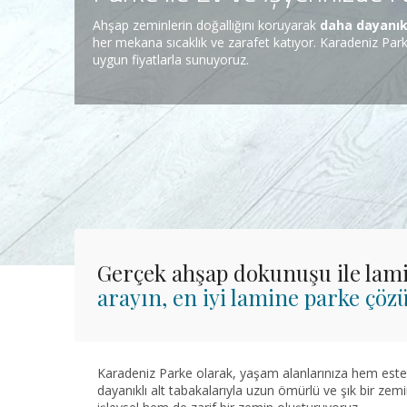
Ahşap zeminlerin doğallığını koruyarak
daha dayanık
her mekana sıcaklık ve zarafet katıyor. Karadeniz Parke
uygun fiyatlarla sunuyoruz.
Gerçek ahşap dokunuşu ile lami
arayın, en iyi lamine parke çöz
Karadeniz Parke olarak, yaşam alanlarınıza hem estet
dayanıklı alt tabakalarıyla uzun ömürlü ve şık bir ze