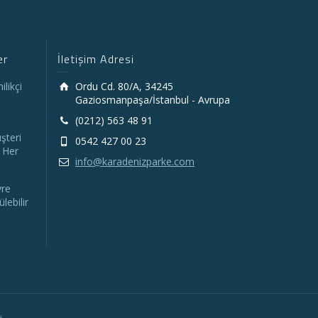
er
İletişim Adresi
likçi
Ordu Cd. 80/A, 34245
Gaziosmanpaşa/İstanbul - Avrupa
(0212) 563 48 91
şteri
0542 427 00 23
 Her
info@karadenizparke.com
vre
lebilir