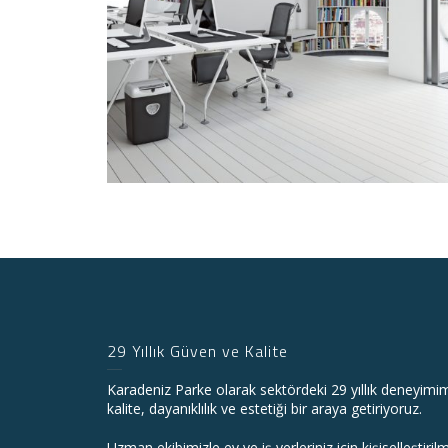
29 Yıllık Güven ve Kalite
Karadeniz Parke olarak sektördeki 29 yıllık deneyimi
kalite, dayanıklılık ve estetiği bir araya getiriyoruz.
Uzman ekibimizle ev ve iş yerleriniz için kişiselleştiri