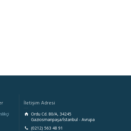
er
İletişim Adresi
likçi
Ordu Cd. 80/A, 34245
Gaziosmanpaşa/İstanbul - Avrupa
(0212) 563 48 91