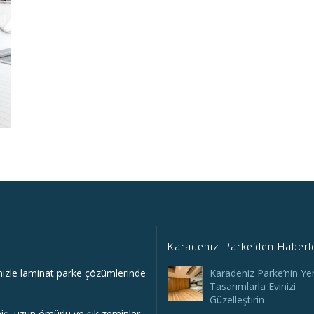
Karadeniz Parke’den Haberl
mizle laminat parke çözümlerinde
Karadeniz Parke’nin Yeni
Tasarımlarla Evinizi
Güzelleştirin
lmiş, uzun ömürlü ve şık zeminler